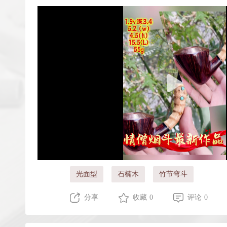
光面型
石楠木
竹节弯斗
分享
收藏 0
评论 0