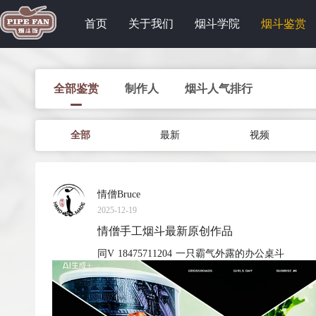
首页
关于我们
烟斗学院
烟斗鉴赏
全部鉴赏
制作人
烟斗人气排行
全部
最新
视频
情僧Bruce
2025-12-19
情僧手工烟斗最新原创作品
同V 18475711204 一只霸气外露的办公桌斗