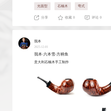
光面型
石楠木
弯式
分享
收藏 0
评论 0
我本
2025-12-01
我本·六本雪-方柄鱼
意大利石楠木手工制作