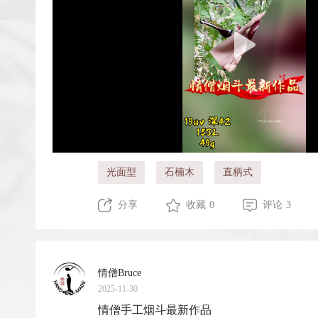
光面型
石楠木
直柄式
分享
收藏 0
评论 3
情僧Bruce
2025-11-30
情僧手工烟斗最新作品