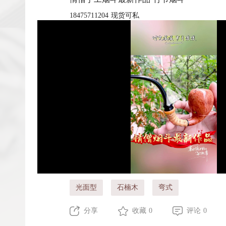
18475711204 现货可私
光面型
石楠木
弯式
分享
收藏 0
评论 0