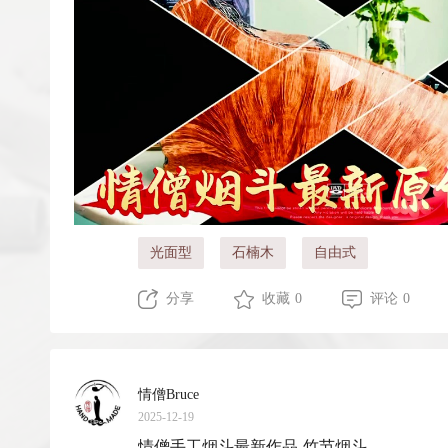
光面型
石楠木
自由式
分享
收藏 0
评论 0
情僧Bruce
2025-12-19
情僧手工烟斗最新作品 竹节烟斗