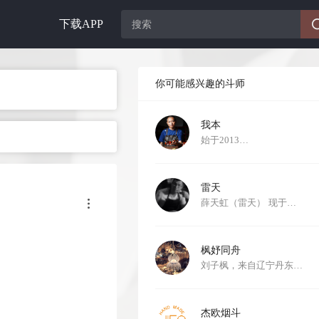
下载APP
你可能感兴趣的斗师
我本
始于2013…
雷天
薛天虹（雷天） 现于…
枫妤同舟
刘子枫，来自辽宁丹东…
杰欧烟斗