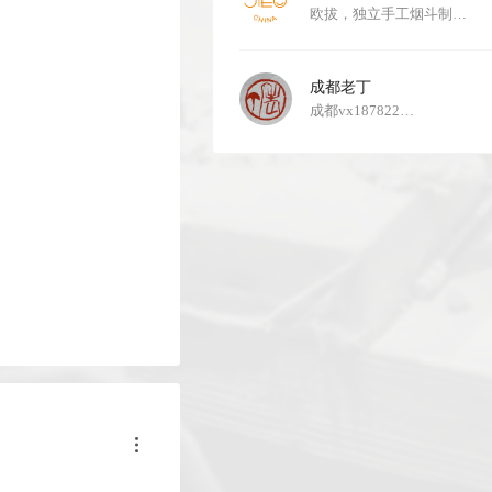
欧拔，独立手工烟斗制…
成都老丁
成都vx187822…